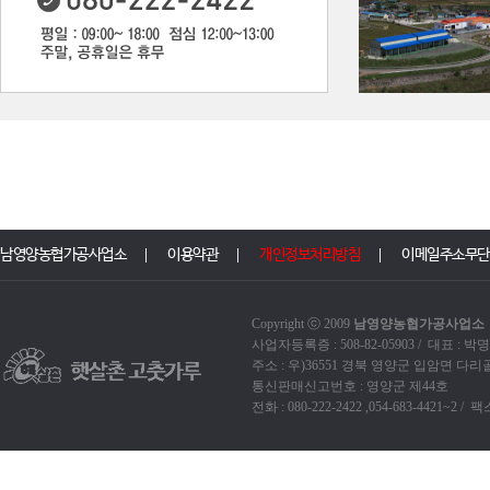
남영양농협가공사업소
이용약관
개인정보처리방침
이메일주소무단
Copyright ⓒ 2009
남영양농협가공사업소
A
사업자등록증 : 508-82-05903 / 대표 :
주소 : 우)36551 경북 영양군 입암면 다
통신판매신고번호 : 영양군 제44호
전화 : 080-222-2422 ,054-683-4421~2 / 팩스 