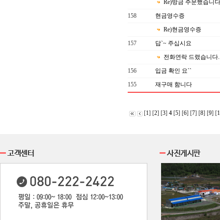
Re)방금 주문했습니다
158
현금영수증
Re)현금영수증
157
답`~ 주십시요
전화연락 드렸습니다.
156
입금 확인 요``
155
재구매 함니다
[
1
] [
2
] [
3
]
4
[
5
] [
6
] [
7
] [
8
] [
9
] [
1
고객센터
사진게시판