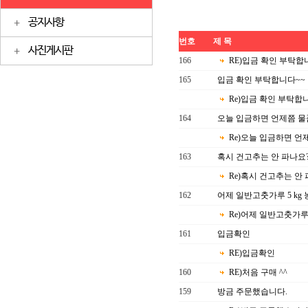
공지사항
번호
제 목
사진게시판
166
RE)입금 확인 부탁합
165
입금 확인 부탁합니다~~
Re)입금 확인 부탁합
164
오늘 입금하면 언제쯤 물
Re)오늘 입금하면 
163
혹시 건고추는 안 파나요
Re)혹시 건고추는 안
162
어제 일반고춧가루 5 kg
Re)어제 일반고춧가루 
161
입금확인
RE)입금확인
160
RE)처음 구매 ^^
159
방금 주문했습니다.