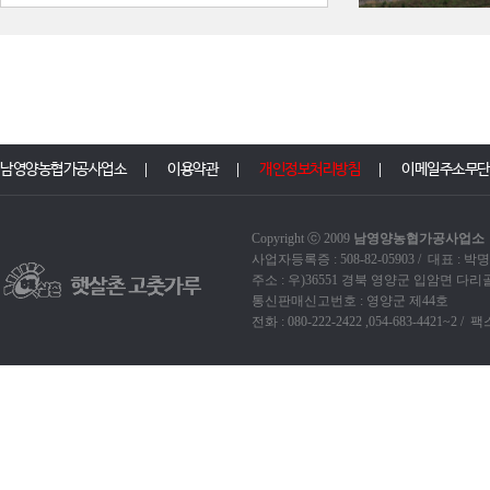
남영양농협가공사업소
이용약관
개인정보처리방침
이메일주소무단
Copyright ⓒ 2009
남영양농협가공사업소
A
사업자등록증 : 508-82-05903 / 대표 :
주소 : 우)36551 경북 영양군 입암면 다
통신판매신고번호 : 영양군 제44호
전화 : 080-222-2422 ,054-683-4421~2 / 팩스 