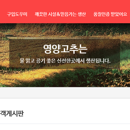
구입도우미
깨끗한 시설&믿음가는 생산
품질인증 받았어요
영양고추는
물 맑고 공기 좋은 신선한곳에서 생산됩니다.
객게시판