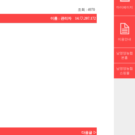
마이페이지
조회 : 4970
이름 :
관리자
14.♡.207.172
이용안내
남영양농협
본홈
남영양농협
쇼핑몰
다음글 ▷