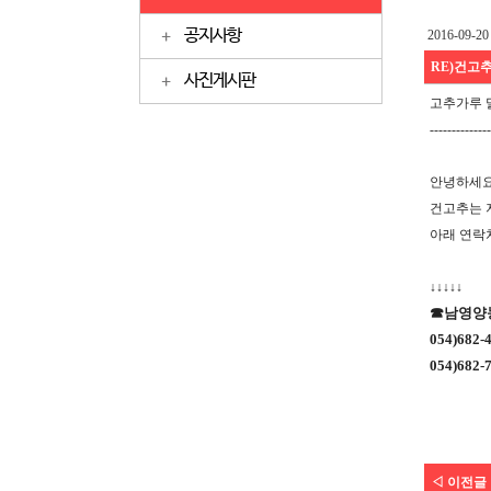
공지사항
2016-09-20 
RE)건고
사진게시판
고추가루 
--------------
안녕하세요
건고추는 
아래 연락처
↓↓↓↓↓
☎남영양
054)682-
054)682-
◁ 이전글